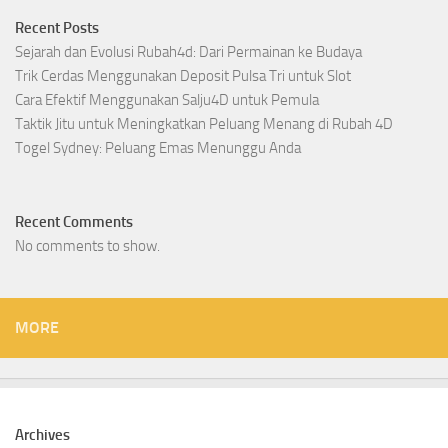
Recent Posts
Sejarah dan Evolusi Rubah4d: Dari Permainan ke Budaya
Trik Cerdas Menggunakan Deposit Pulsa Tri untuk Slot
Cara Efektif Menggunakan Salju4D untuk Pemula
Taktik Jitu untuk Meningkatkan Peluang Menang di Rubah 4D
Togel Sydney: Peluang Emas Menunggu Anda
Recent Comments
No comments to show.
MORE
Archives