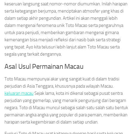
keseruan langsung saat nomor-nomor diumumkan. Inilah harapan
serta ketegangan berjumpa, menciptakan atmosfer yang khas di
dalam setiap akhir pengundian. Artikel ini akan menggali lebih
dalam mengenai fenomena unik Toto Macao serta pengaruhnya
untuk para penjudi, memberikan gambaran mengenai gimana
kemenangan bisa menjadi refleksi dari nasib baik serta strategi
yang tepat. Ayo kita telusuri lebih lanjut alam Toto Macau serta
segala yang terkait dengannya.
Asal Usul Permainan Macau
Toto Macau mempunyai akar yang sangat kuat di dalam tradisi
perjudian di Asia Tenggara, khususnya pada wilayah Macau.
keluaran macau
Sejak lama, kota ini dikenal sebagai pusat sentra
perjudian yang gemerlap, yang menarik pengunjung dari beragam
negara. Toto di Macau muncul sebagai salah satu salah satu bentuk
permainan angka angka yang populer di para pemain, memberikan
harapan serta kegembiraan di dalam setiap undian.
Evolusi Toto di Macau erat kaitannya dengan hasil serta keluaran