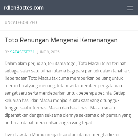
rdlen3actes.com
Skip to content
UNCATEGORIZED
Toto Renungan Mengenai Kemenangan
BY
SAFASFSF231
·
JUNE 9, 2025
Dalam alam perjudian, terutama togel, Toto Macau telah terlihat
sebagai salah satu pilihan utama bagi para penjudi dalam tanah air.
Keberadaan Toto Macau tak cuma memberikan peluang untuk
meraih hasil yang menang, tetapi serta memberi pengalaman
sangat seru serta mendebarkan untuk beberapa pecinta. Setiap
keluaran hasil dari Macau menjadi suatu saat yang ditunggu-
tunggu, saat informasi Macau dan hasil-hasil Macau selalu
diperhatikan dengan seksama olehnya seksama oleh pemain yang
berharap dapat meramalkan angka yang tepat.
Live draw dari Macau menjadi sorotan utama, menghadirkan