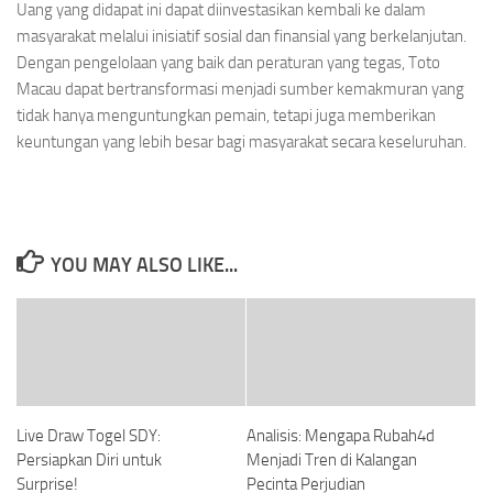
Uang yang didapat ini dapat diinvestasikan kembali ke dalam
masyarakat melalui inisiatif sosial dan finansial yang berkelanjutan.
Dengan pengelolaan yang baik dan peraturan yang tegas, Toto
Macau dapat bertransformasi menjadi sumber kemakmuran yang
tidak hanya menguntungkan pemain, tetapi juga memberikan
keuntungan yang lebih besar bagi masyarakat secara keseluruhan.
YOU MAY ALSO LIKE...
Live Draw Togel SDY:
Analisis: Mengapa Rubah4d
Persiapkan Diri untuk
Menjadi Tren di Kalangan
Surprise!
Pecinta Perjudian