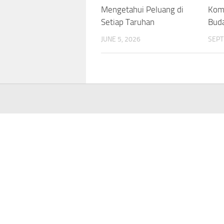
Mengetahui Peluang di
Komu
Setiap Taruhan
Buda
JUNE 5, 2026
SEPT