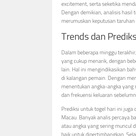
excitement, serta seketika menda
Dengan demikian, analisis hasil
merumuskan keputusan taruhan y
Trends dan Prediksi
Dalam beberapa minggu terakhir
yang cukup menarik, dengan bebe
lain. Hal ini mengindikasikan b
di kalangan pemain. Dengan meng
menentukan angka-angka yang mun
dan frekuensi keluaran sebelumn
Prediksi untuk togel hari ini juga
Macau. Banyak analis percaya b
atau angka yang sering muncul da
baik untuk dipertimbangkan. Sel