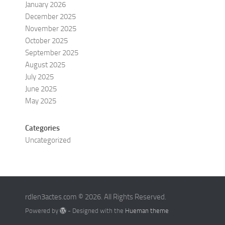
January 2026
December 2025
November 2025
October 2025
September 2025
August 2025
July 2025
June 2025
May 2025
Categories
Uncategorized
rdlen3actes.com © 2026. All Rights Reserved.
Powered by
- Designed with the
Hueman theme