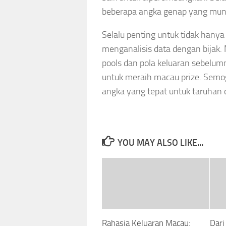
beberapa angka genap yang mungki
Selalu penting untuk tidak hany
menganalisis data dengan bijak
pools dan pola keluaran sebelu
untuk meraih macau prize. Semo
angka yang tepat untuk taruhan 
YOU MAY ALSO LIKE...
Rahasia Keluaran Macau:
Dari