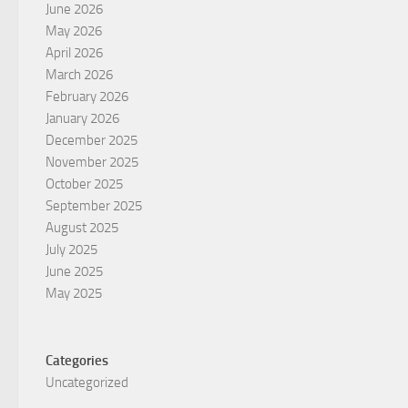
June 2026
May 2026
April 2026
March 2026
February 2026
January 2026
December 2025
November 2025
October 2025
September 2025
August 2025
July 2025
June 2025
May 2025
Categories
Uncategorized