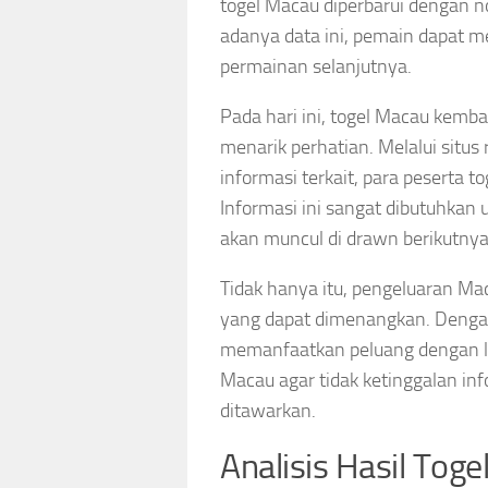
togel Macau diperbarui dengan 
adanya data ini, pemain dapat m
permainan selanjutnya.
Pada hari ini, togel Macau kemb
menarik perhatian. Melalui situ
informasi terkait, para peserta 
Informasi ini sangat dibutuhka
akan muncul di drawn berikutnya
Tidak hanya itu, pengeluaran M
yang dapat dimenangkan. Dengan
memanfaatkan peluang dengan leb
Macau agar tidak ketinggalan in
ditawarkan.
Analisis Hasil Tog