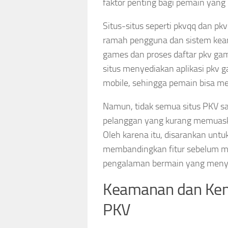
faktor penting bagi pemain yang
Situs-situs seperti pkvqq dan p
ramah pengguna dan sistem kea
games dan proses daftar pkv game
situs menyediakan aplikasi pkv
mobile, sehingga pemain bisa me
Namun, tidak semua situs PKV 
pelanggan yang kurang memuaska
Oleh karena itu, disarankan untu
membandingkan fitur sebelum me
pengalaman bermain yang meny
Keamanan dan Ken
PKV