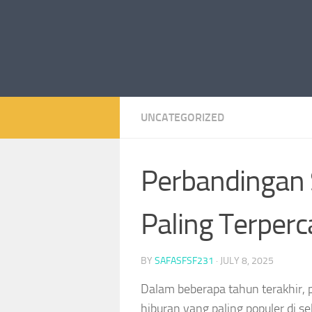
UNCATEGORIZED
Perbandingan 
Paling Terperc
BY
SAFASFSF231
·
JULY 8, 2025
Dalam beberapa tahun terakhir, 
hiburan yang paling populer di se