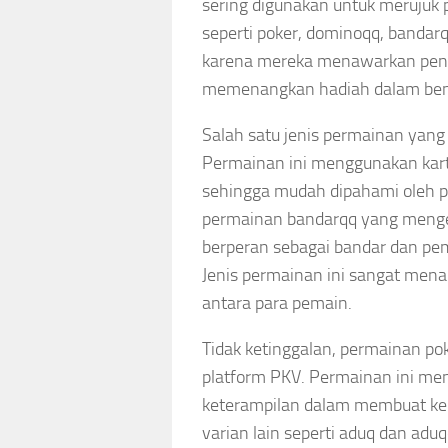
sering digunakan untuk merujuk
seperti poker, dominoqq, bandarq
karena mereka menawarkan peng
memenangkan hadiah dalam bent
Salah satu jenis permainan yang 
Permainan ini menggunakan kart
sehingga mudah dipahami oleh p
permainan bandarqq yang menge
berperan sebagai bandar dan pe
Jenis permainan ini sangat mena
antara para pemain.
Tidak ketinggalan, permainan pok
platform PKV. Permainan ini me
keterampilan dalam membuat kepu
varian lain seperti aduq dan a