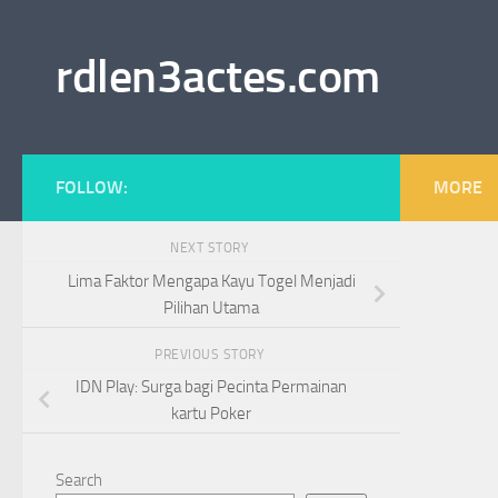
Skip to content
rdlen3actes.com
FOLLOW:
MORE
NEXT STORY
Lima Faktor Mengapa Kayu Togel Menjadi
Pilihan Utama
PREVIOUS STORY
IDN Play: Surga bagi Pecinta Permainan
kartu Poker
Search