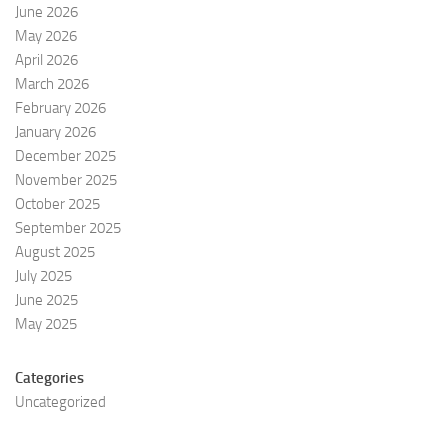
June 2026
May 2026
April 2026
March 2026
February 2026
January 2026
December 2025
November 2025
October 2025
September 2025
August 2025
July 2025
June 2025
May 2025
Categories
Uncategorized