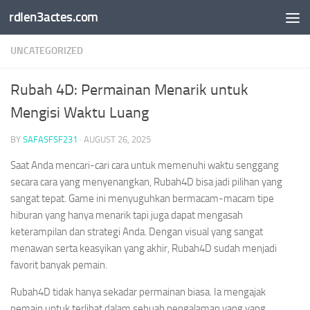
rdlen3actes.com
Skip to content
UNCATEGORIZED
Rubah 4D: Permainan Menarik untuk
Mengisi Waktu Luang
BY
SAFASFSF231
·
AUGUST 26, 2025
Saat Anda mencari-cari cara untuk memenuhi waktu senggang
secara cara yang menyenangkan, Rubah4D bisa jadi pilihan yang
sangat tepat. Game ini menyuguhkan bermacam-macam tipe
hiburan yang hanya menarik tapi juga dapat mengasah
keterampilan dan strategi Anda. Dengan visual yang sangat
menawan serta keasyikan yang akhir, Rubah4D sudah menjadi
favorit banyak pemain.
Rubah4D tidak hanya sekadar permainan biasa. Ia mengajak
pemain untuk terlibat dalam sebuah pengalaman yang yang