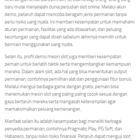
baru mulai menjelajahi dunia perjudian slot online. Melalui akun
demo, petaruh dapat mencoba beragam jenis permainan tanpa
perlu risiko uang nyata. Ini memberi kesempatan untuk memahami
aturan permainan, fasilitas yang ada ditawarkan, dan peluang
keuntungan yang dapat diraih sebelum akhirnya memilih untuk
bermain menggunakan uang nyata.
Selain itu, profil demo mesin slot juga memberi kesempatan
pemain untuk berlatih taktik serta mengembangkan kemampuan
mereka. Dalam alam slot, ada hal yang bisa menentukan output
permainan, contohnya pemilihan alat dan penggunaan fitur bonus.
Melalui menguji berbagai game dengan gratis, pemain bisa
menemukan mesin slot yang paling paling cocok sesuai dengan
gaya bertaruh mereka serta mengasah keterampilan agar
memaksimalkan peluang kemenangan.
Manfaat selain itu adalah kesempatan bagi meneliti berbagai
penyedia permainan, contohnya Pragmatic Play, PG Soft, dan
Habanero, tanpa risiko risiko finansial. Petaruh dapat menguji slot