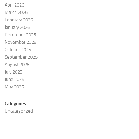
April 2026
March 2026
February 2026
January 2026
December 2025
November 2025
October 2025
September 2025
August 2025
July 2025
June 2025
May 2025
Categories
Uncategorized