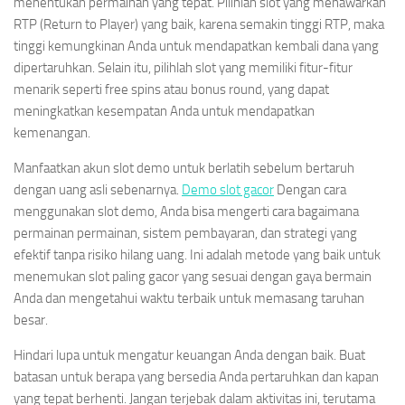
menentukan permainan yang tepat. Pilihlah slot yang menawarkan
RTP (Return to Player) yang baik, karena semakin tinggi RTP, maka
tinggi kemungkinan Anda untuk mendapatkan kembali dana yang
dipertaruhkan. Selain itu, pilihlah slot yang memiliki fitur-fitur
menarik seperti free spins atau bonus round, yang dapat
meningkatkan kesempatan Anda untuk mendapatkan
kemenangan.
Manfaatkan akun slot demo untuk berlatih sebelum bertaruh
dengan uang asli sebenarnya.
Demo slot gacor
Dengan cara
menggunakan slot demo, Anda bisa mengerti cara bagaimana
permainan permainan, sistem pembayaran, dan strategi yang
efektif tanpa risiko hilang uang. Ini adalah metode yang baik untuk
menemukan slot paling gacor yang sesuai dengan gaya bermain
Anda dan mengetahui waktu terbaik untuk memasang taruhan
besar.
Hindari lupa untuk mengatur keuangan Anda dengan baik. Buat
batasan untuk berapa yang bersedia Anda pertaruhkan dan kapan
yang tepat berhenti. Jangan terjebak dalam aktivitas ini, terutama