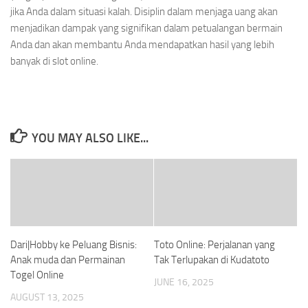
jika Anda dalam situasi kalah. Disiplin dalam menjaga uang akan
menjadikan dampak yang signifikan dalam petualangan bermain
Anda dan akan membantu Anda mendapatkan hasil yang lebih
banyak di slot online.
YOU MAY ALSO LIKE...
Dari|Hobby ke Peluang Bisnis:
Toto Online: Perjalanan yang
Anak muda dan Permainan
Tak Terlupakan di Kudatoto
Togel Online
JUNE 16, 2025
AUGUST 13, 2025