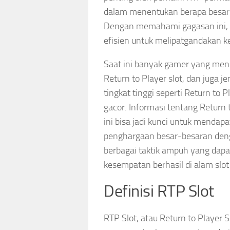
dalam menentukan berapa besar
Dengan memahami gagasan ini, g
efisien untuk melipatgandakan k
Saat ini banyak gamer yang menca
Return to Player slot, dan juga j
tingkat tinggi seperti Return to 
gacor. Informasi tentang Return
ini bisa jadi kunci untuk menda
penghargaan besar-besaran denga
berbagai taktik ampuh yang dap
kesempatan berhasil di alam slot 
Definisi RTP Slot
RTP Slot, atau Return to Player S