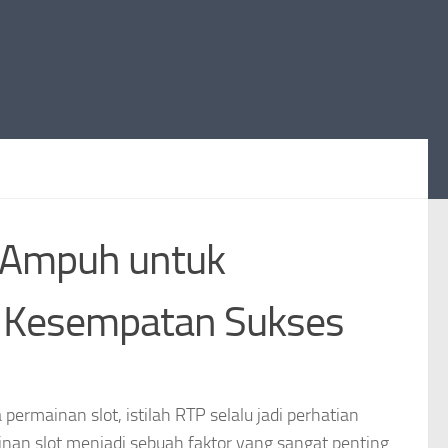
a Ampuh untuk
 Kesempatan Sukses
permainan slot, istilah RTP selalu jadi perhatian
nan slot menjadi sebuah faktor yang sangat penting