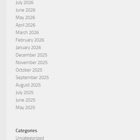
July 2026
June 2026
May 2026
April 2026
March 2026
February 2026
January 2026
December 2025
November 2025
October 2025
September 2025
August 2025
July 2025
June 2025
May 2025
Categories
Uncategorized