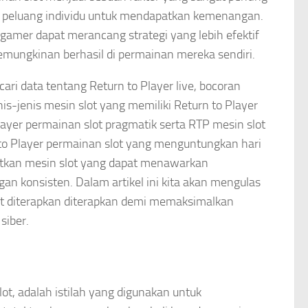
 peluang individu untuk mendapatkan kemenangan.
amer dapat merancang strategi yang lebih efektif
emungkinan berhasil di permainan mereka sendiri.
ri data tentang Return to Player live, bocoran
enis-jenis mesin slot yang memiliki Return to Player
Player permainan slot pragmatik serta RTP mesin slot
 to Player permainan slot yang menguntungkan hari
patkan mesin slot yang dapat menawarkan
n konsisten. Dalam artikel ini kita akan mengulas
at diterapkan diterapkan demi memaksimalkan
siber.
lot, adalah istilah yang digunakan untuk