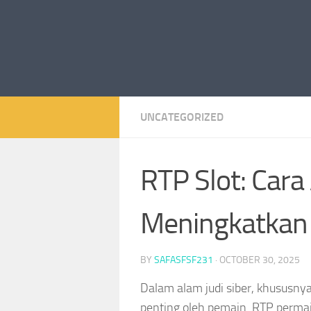
UNCATEGORIZED
RTP Slot: Car
Meningkatkan
BY
SAFASFSF231
·
OCTOBER 30, 2025
Dalam alam judi siber, khususnya 
penting oleh pemain. RTP permai