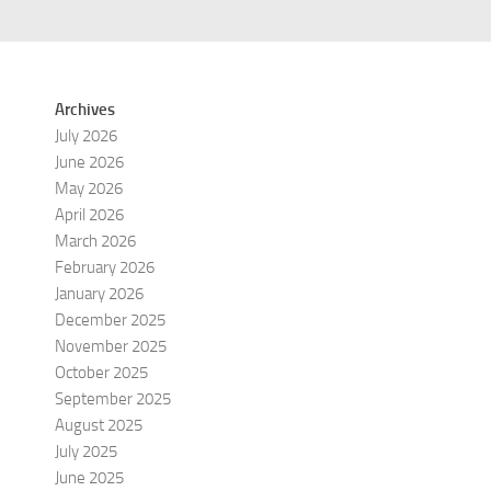
Archives
July 2026
June 2026
May 2026
April 2026
March 2026
February 2026
January 2026
December 2025
November 2025
October 2025
September 2025
August 2025
July 2025
June 2025