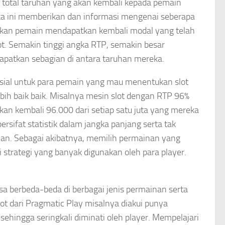
total taruhan yang akan kembali kepada pemain
a ini memberikan dan informasi mengenai seberapa
atkan pemain mendapatkan kembali modal yang telah
ot. Semakin tinggi angka RTP, semakin besar
atkan sebagian di antara taruhan mereka.
usial untuk para pemain yang mau menentukan slot
ih baik baik. Misalnya mesin slot dengan RTP 96%
an kembali 96.000 dari setiap satu juta yang mereka
ersifat statistik dalam jangka panjang serta tak
nan. Sebagai akibatnya, memilih permainan yang
 strategi yang banyak digunakan oleh para player.
isa berbeda-beda di berbagai jenis permainan serta
ot dari Pragmatic Play misalnya diakui punya
sehingga seringkali diminati oleh player. Mempelajari