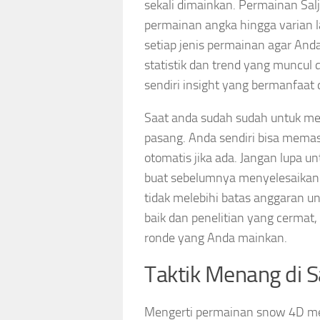
sekali dimainkan. Permainan Sal
permainan angka hingga varian 
setiap jenis permainan agar And
statistik dan trend yang muncul
sendiri insight yang bermanfaa
Saat anda sudah sudah untuk mel
pasang. Anda sendiri bisa mema
otomatis jika ada. Jangan lupa 
buat sebelumnya menyelesaikan t
tidak melebihi batas anggaran u
baik dan penelitian yang cerma
ronde yang Anda mainkan.
Taktik Menang di S
Mengerti permainan snow 4D me