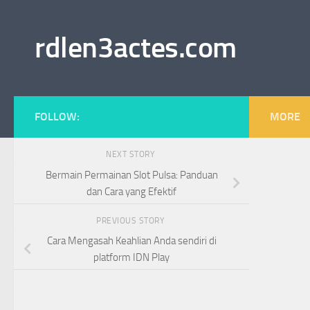
Skip to content
rdlen3actes.com
FOLLOW:
MORE
NEXT STORY
Bermain Permainan Slot Pulsa: Panduan
dan Cara yang Efektif
PREVIOUS STORY
Cara Mengasah Keahlian Anda sendiri di
platform IDN Play