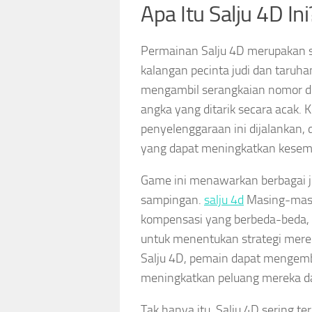
Apa Itu Salju 4D Ini
Permainan Salju 4D merupakan s
kalangan pecinta judi dan taruh
mengambil serangkaian nomor 
angka yang ditarik secara acak. 
penyelenggaraan ini dijalankan, 
yang dapat meningkatkan kesemp
Game ini menawarkan berbagai je
sampingan.
salju 4d
Masing-masin
kompensasi yang berbeda-beda,
untuk menentukan strategi mer
Salju 4D, pemain dapat mengemb
meningkatkan peluang mereka 
Tak hanya itu, Salju 4D sering t