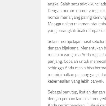
angka. Salah satu taktik kunci a
Dengan nomor-nomor yang cukup
nomor mana yang paling kemungk
Menggunakan rekaman atau tabe
yang barangkali tidak nampak dar
Selain mempelajari hasil sebelu
dengan bijaksana. Menentukan 
melebihi yang bisa Anda rugi ad
panjang. Cobalah untuk memecah
sehingga Anda masih bisa bermai
meminimalkan peluang gagal d
keberhasilan yang lebih banyak.
Sebagai penutup, ikutlah dengan 
dengan pemain lain bisa menyedi
Anda pertimbangkan. Diskusi da